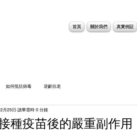
首頁
關於我們
真實例証
如何抵抗病毒
逆齡抗老
12月25日
讀畢需時 0 分鐘
接種疫苗後的嚴重副作用