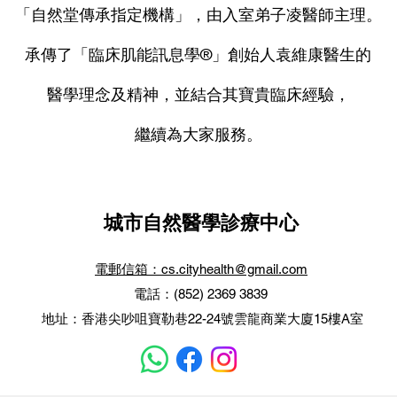
「自然堂傳承指定機構」，由入室弟子凌醫師主理。
承傳了「臨床肌能訊息學®」創始人袁維康醫生的
醫學理念及精神，並結合其寶貴臨床經驗，
繼續為大家服務。
城市自然醫學診療中心
電郵信箱：cs.cityhealth@gmail.com
電話：(852) 2369 3839
地址：香港尖吵咀寶勒巷22-24號雲龍商業大廈15樓A室