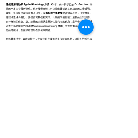
傳統應用運動學 Applied kinesiology
源於1964年，由一群以已故 Dr. Goodheart 為
首的十多名脊醫所發現，他等發覺身體內科病能直接引起某組肌肉的力量減弱。
其後，多個醫學家紛紛加入研究，令
傳統應用運動學
逐步得以確立，演變發展。
身體構造極為奧妙，比任何電腦複雜萬倍。大腦無時無刻發出無數的自我調節，
自行修補的信息。肌力能量的表現就是基於人體內在的信息，是不會說謊的。通
過運用肌力能量的檢測 (Muscle response testing MRT) 大大增加詮釋這種身體訊
息的可能性，及預早發現潛在的健康問題。
自然醫學博士 - 袁維康醫生，十多年前先後追隨多位前輩翹楚，研習各門派的肌
能觀測學。 袁維康醫生醫學知識廣博，學貫中西，將各類的肌能觀測學取長補
短融會貫通，再經他長期臨床驗証後，始創出
臨床肌能訊息學(Clinical IT®)
。
每一組肌肉都已與神經線連接到大腦。配合身體的電磁場，肌肉及神經系統構成
了一部生 物電腦，記憶著所有曾發生於身上的疾病及事情。通過
臨床肌能訊息
學(Clinical IT®)
，我們就能夠接觸到所有儲存於體內的資訊。
臨床肌能訊息學(Clinical IT®)
能準確檢測出對象，作為獨一無二的有機體:
各器官功能狀態
內分泌腺體系統協調度
骨骼、脊椎、關節的錯位
維他命、礦物質等養素的水平
引起過敏或有害的食物及藥物
情緒狀態及隱藏情緒資訊等等
世上沒有一位醫生比你身體更熟悉如何醫治你身體，您自己就是您最好的醫生。
所有醫生一直只是通過自己主觀的診斷，及過往的經驗，來設計治療計劃，處方
不同的藥物療程， 但並沒有途徑知曉，這一切是否病人身體此刻所需的治療。
這樣不單令自癒能力發揮不來，而且少則浪費金錢資源，事倍功半，大則造成身
體傷害， 延緩治療時間，令病情惡化。 臨床肌能訊息學®彌補醫者與病人身體
溝通轉隙，提供醫者一個直接與病人身體溝通 、交換訊息的橋樑，檢測得出的
結果將主導治療計劃，由於是病人體內所認同的方法，療效當然是事半功倍的。