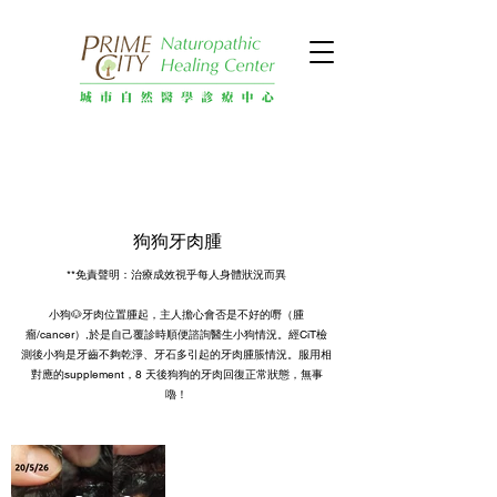
狗狗牙肉腫
**免責聲明：治療成效視乎每人身體狀況而異
小狗🐶牙肉位置腫起，主人擔心會否是不好的嘢（腫
瘤/cancer）,於是自己覆診時順便諮詢醫生小狗情況。經CiT檢
測後小狗是牙齒不夠乾淨、牙石多引起的牙肉腫脹情況。服用相
對應的supplement，8 天後狗狗的牙肉回復正常狀態，無事
嚕！