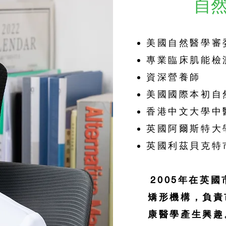
自
美國自然醫學審
專業臨床肌能檢
資深營養師
美國國際本初自
香港中文大學中
英國阿爾斯特大
英國利茲貝克特
2005年在英
矯形機構，負責
康醫學產生興趣