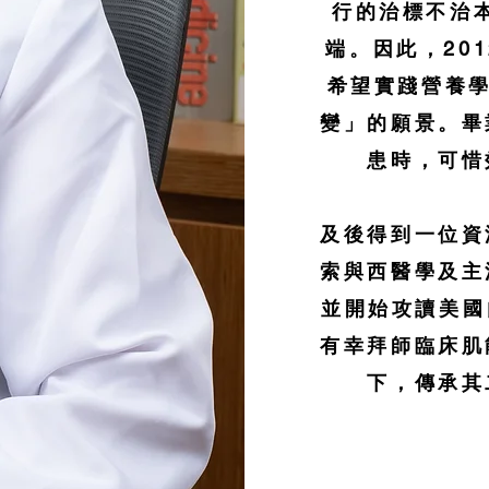
行的治標不治
端。因此，20
希望實踐營養學
變」的願景。畢
患時，可惜
及後得到一位資
索與西醫學及主
並開始攻讀美國
有幸拜師臨床肌
下，傳承其