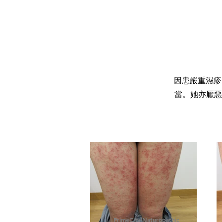
因患嚴重濕疹
當。她亦厭惡
PrimeCity Naturopathic