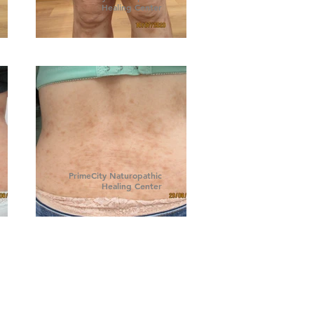
Healing Center
PrimeCity Naturopathic
Healing Center