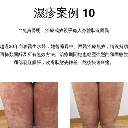
濕疹案例 10
**免責聲明：治療成效視乎每人身體狀況而異
超過30年向凌醫生求醫，她曾遍尋中、西醫治療無效，情況持
再搽類固醇及所有無效方法。治療期間她也經歷強烈的類固醇脫
腿部發紅腫脹，皮膚狀態先轉差，然後快速痊癒。
PrimeCity Naturopathic
PrimeCity Naturopathic