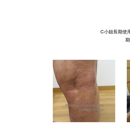
C小姐長期使
期
PrimeCity Naturopathic
Healing Center