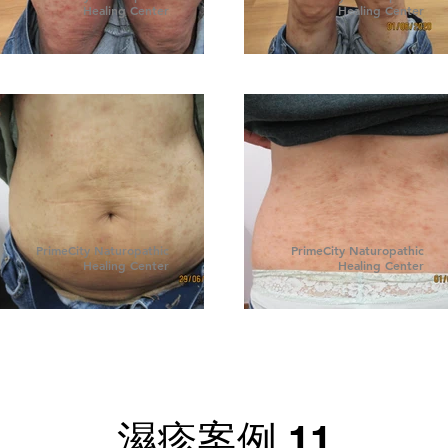
Healing Center
Healing Center
PrimeCity Naturopathic
PrimeCity Naturopathic
Healing Center
Healing Center
濕疹案例 11