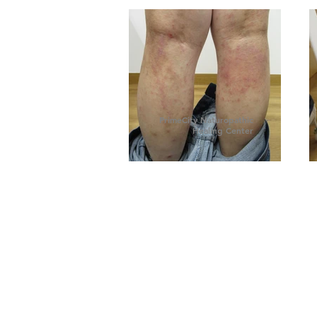
PrimeCity Naturopathic
Healing Center