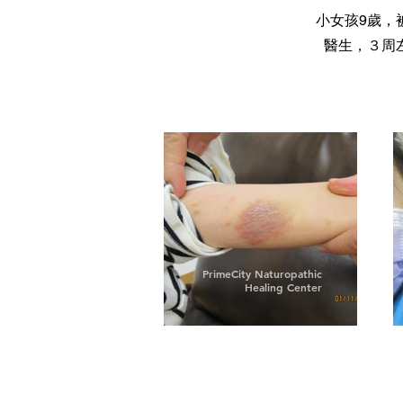
小女孩9歲，
醫生，３周
PrimeCity Naturopathic
Healing Center