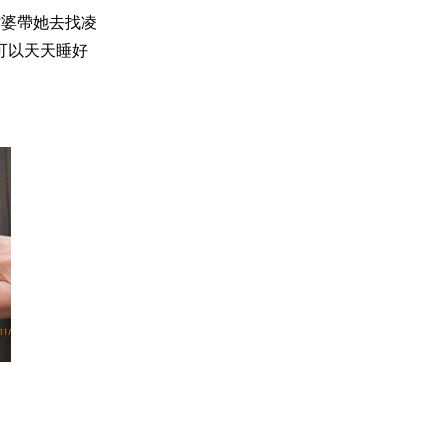
姑婆帶她去找凌
可以天天睡好