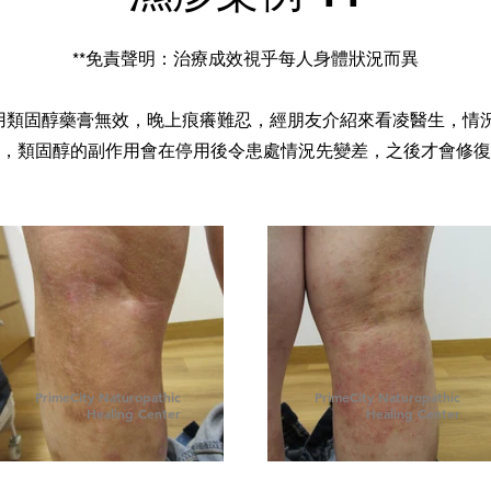
**免責聲明：治療成效視乎每人身體狀況而異
用類固醇藥膏無效，晚上痕癢難忍，經朋友介紹來看凌醫生，情
，類固醇的副作用會在停用後令患處情況先變差，之後才會修復
PrimeCity Naturopathic
PrimeCity Naturopathic
Healing Center
Healing Center