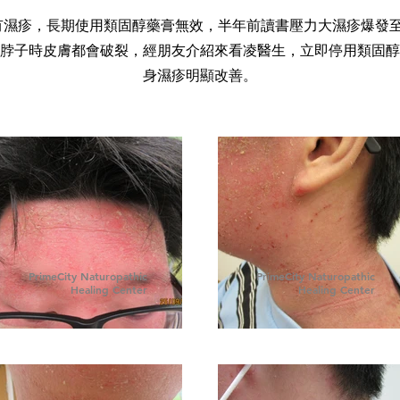
有濕疹，長期使用類固醇藥膏無效，半年前讀書壓力大濕疹爆發
脖子時皮膚都會破裂，經朋友介紹來看凌醫生，立即停用類固醇
身濕疹明顯改善。
PrimeCity Naturopathic
PrimeCity Naturopathic
Healing Center
Healing Center