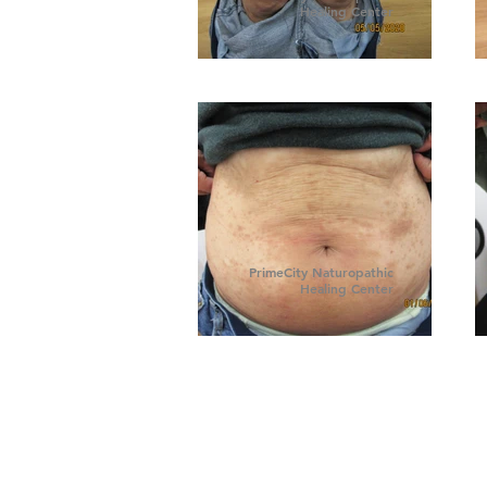
Healing Center
PrimeCity Naturopathic
Healing Center