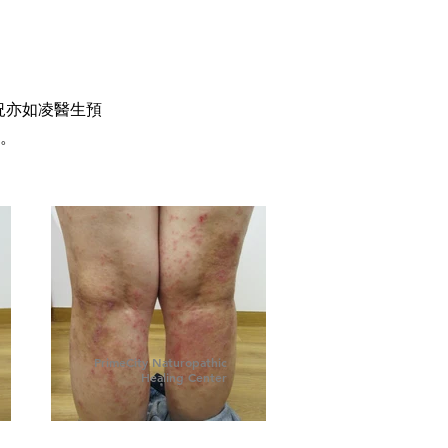
況亦如凌醫生預
。
PrimeCity Naturopathic
Healing Center