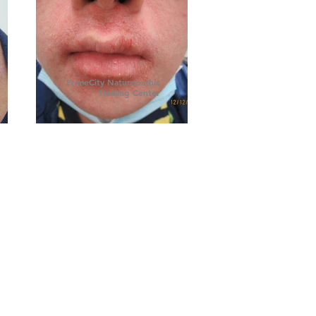
PrimeCity Naturopathic
Healing Center