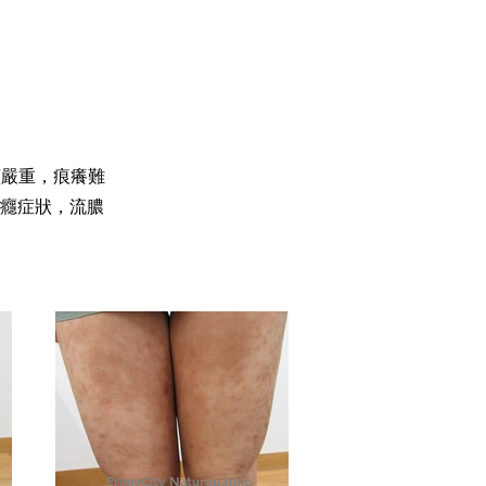
續嚴重，痕癢難
癮症狀，流膿
PrimeCity Naturopathic