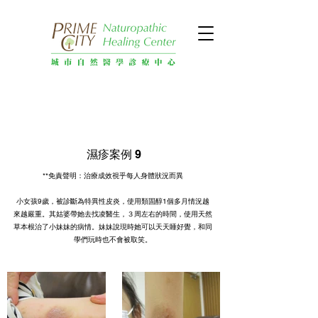
濕疹案例 9
**免責聲明：治療成效視乎每人身體狀況而異
小女孩9歲，被診斷為特異性皮炎，使用類固醇1個多月情況越
來越嚴重。其姑婆帶她去找凌醫生，３周左右的時間，使用天然
草本根治了小妹妹的病情。妹妹說現時她可以天天睡好覺，和同
學們玩時也不會被取笑。