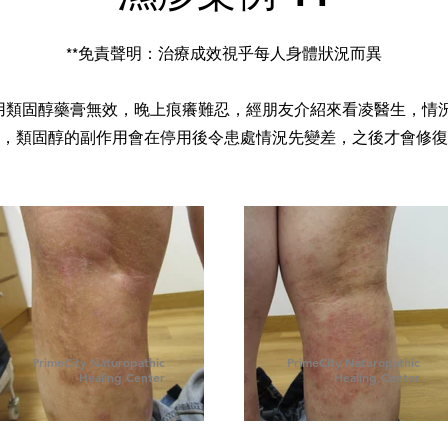
**免責聲明：治療成效視乎每人身體狀況而異
用類固醇藥膏無效，晚上痕癢難忍，經朋友介紹來看凌醫生，情
，類固醇的副作用會在停用後令患處情況先變差，之後才會修復
PrimeCity Naturopathic
PrimeCity Naturopathic
Healing Center
Healing Center