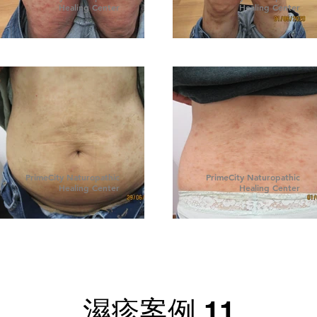
Healing Center
Healing Center
PrimeCity Naturopathic
PrimeCity Naturopathic
Healing Center
Healing Center
濕疹案例 11