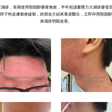
有濕疹，長期使用類固醇藥膏無效，半年前讀書壓力大濕疹爆發
脖子時皮膚都會破裂，經朋友介紹來看凌醫生，立即停用類固醇
身濕疹明顯改善。
PrimeCity Naturopathic
PrimeCity Naturopathic
Healing Center
Healing Center