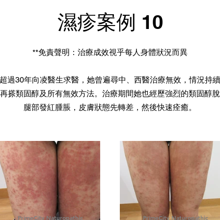
濕疹案例 10
**免責聲明：治療成效視乎每人身體狀況而異
超過30年向凌醫生求醫，她曾遍尋中、西醫治療無效，情況持
再搽類固醇及所有無效方法。治療期間她也經歷強烈的類固醇脫
腿部發紅腫脹，皮膚狀態先轉差，然後快速痊癒。
PrimeCity Naturopathic
PrimeCity Naturopathic