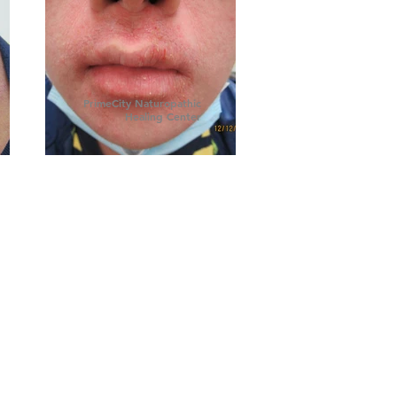
PrimeCity Naturopathic
Healing Center