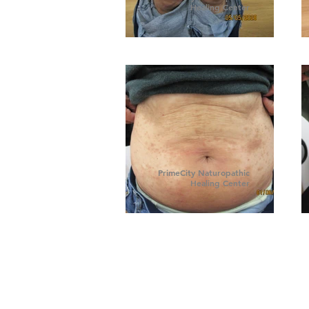
Healing Center
PrimeCity Naturopathic
Healing Center