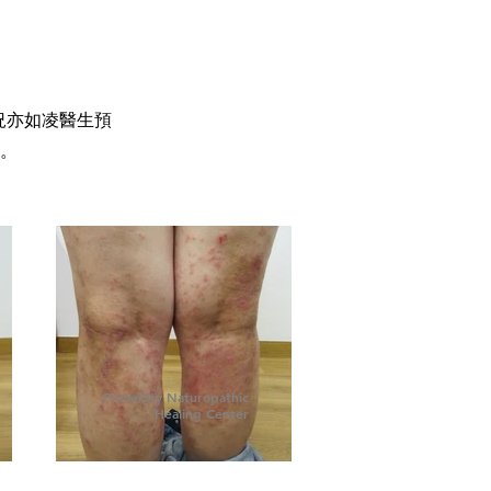
況亦如凌醫生預
。
PrimeCity Naturopathic
Healing Center