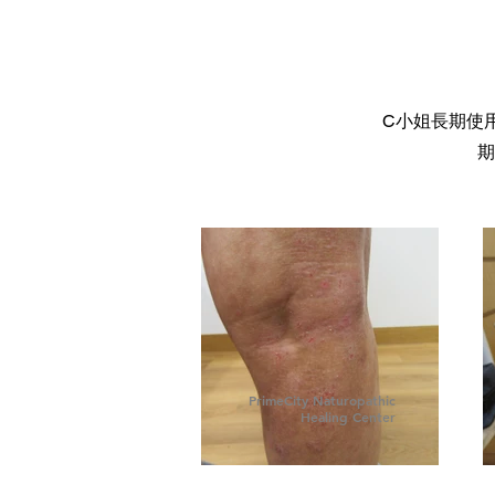
C小姐長期使
期
PrimeCity Naturopathic
Healing Center