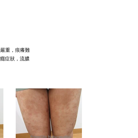
續嚴重，痕癢難
癮症狀，流膿
PrimeCity Naturopathic