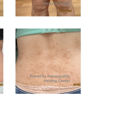
Healing Center
PrimeCity Naturopathic
Healing Center