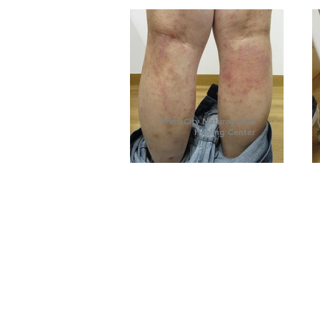
PrimeCity Naturopathic
Healing Center