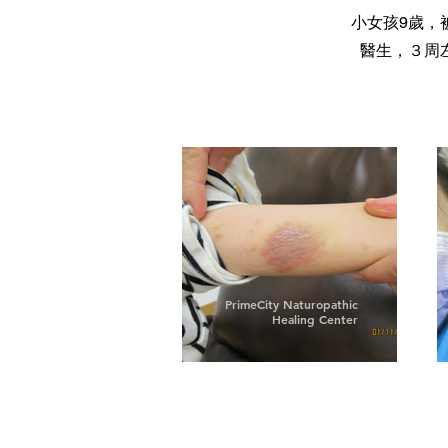
小女孩9歲，
醫生，３周
PrimeCity Naturopathic
Healing Center