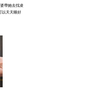
姑婆帶她去找凌
可以天天睡好