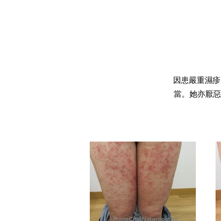
因患嚴重濕疹
當。她亦厭惡
PrimeCity Naturopathic