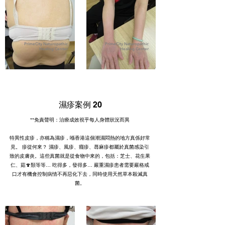
PrimeCity Naturopathic
PrimeCity Naturopathic
Healing Center
Healing Center
濕疹案例 20
**免責聲明：治療成效視乎每人身體狀況而異
特異性皮疹，亦稱為濕疹，喺香港這個潮濕悶熱的地方真係好常
見。 疹從何來？ 濕疹、風疹、癮疹、蕁麻疹都屬於真菌感染引
致的皮膚炎。這些真菌就是從食物中來的，包括：芝士、花生果
仁、菇🍄類等等… 吃得多，發得多… 嚴重濕疹患者需要嚴格戒
口才有機會控制病情不再惡化下去，同時使用天然草本殺滅真
菌。