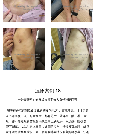
PrimeCity Naturopathic
PrimeCity Naturopathic
Healing Center
Healing Center
PrimeCity Naturopathic
PrimeCity Naturopathic
Healing Center
Healing Center
濕疹案例 18
**免責聲明：治療成效視乎每人身體狀況而異
濕疹在香港這個飲食文化選擇多的地方， 實屬常見。往往患者
並不知病從口入，每天飲食中都有芝士、菇耳類、醋、花生果仁
類，卻不知這類真菌類食物就是真正的兇手，令濕疹不斷復發，
死不斷氣。 L先生患上嚴重皮膚問題多年，情況反覆出現，經朋
友介紹向凌醫生求診，於一個月的時間情況明顯好轉改善，沒有