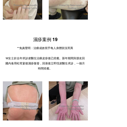
PrimeCity Naturopathic
PrimeCity Naturopathic
Healing Center
Healing Center
濕疹案例 19
**免責聲明：治療成效視乎每人身體狀況而異
W女士於去年求診凌醫生治療皮疹後已痊癒。新年期間與朋友回
國內食用松茸宴後濕疹復發，回港後立即找凌醫生求診，一個月
時間痊癒。
PrimeCity Naturopathic
PrimeCity Naturopathic
Healing Center
Healing Center