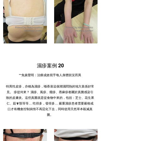
PrimeCity Naturopathic
PrimeCity Naturopathic
Healing Center
Healing Center
濕疹案例 20
**免責聲明：治療成效視乎每人身體狀況而異
特異性皮疹，亦稱為濕疹，喺香港這個潮濕悶熱的地方真係好常
見。 疹從何來？ 濕疹、風疹、癮疹、蕁麻疹都屬於真菌感染引
致的皮膚炎。這些真菌就是從食物中來的，包括：芝士、花生果
仁、菇🍄類等等… 吃得多，發得多… 嚴重濕疹患者需要嚴格戒
口才有機會控制病情不再惡化下去，同時使用天然草本殺滅真
菌。