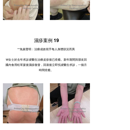
PrimeCity Naturopathic
PrimeCity Naturopathic
Healing Center
Healing Center
濕疹案例 19
**免責聲明：治療成效視乎每人身體狀況而異
W女士於去年求診凌醫生治療皮疹後已痊癒。新年期間與朋友回
國內食用松茸宴後濕疹復發，回港後立即找凌醫生求診，一個月
時間痊癒。
PrimeCity Naturopathic
PrimeCity Naturopathic
Healing Center
Healing Center