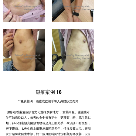
PrimeCity Naturopathic
PrimeCity Naturopathic
Healing Center
Healing Center
PrimeCity Naturopathic
PrimeCity Naturopathic
Healing Center
Healing Center
濕疹案例 18
**免責聲明：治療成效視乎每人身體狀況而異
濕疹在香港這個飲食文化選擇多的地方， 實屬常見。往往患者
並不知病從口入，每天飲食中都有芝士、菇耳類、醋、花生果仁
類，卻不知這類真菌類食物就是真正的兇手，令濕疹不斷復發，
死不斷氣。 L先生患上嚴重皮膚問題多年，情況反覆出現，經朋
友介紹向凌醫生求診，於一個月的時間情況明顯好轉改善，沒有