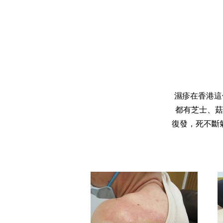
濕疹在香港這
都有芝士、菇
復發，死不斷