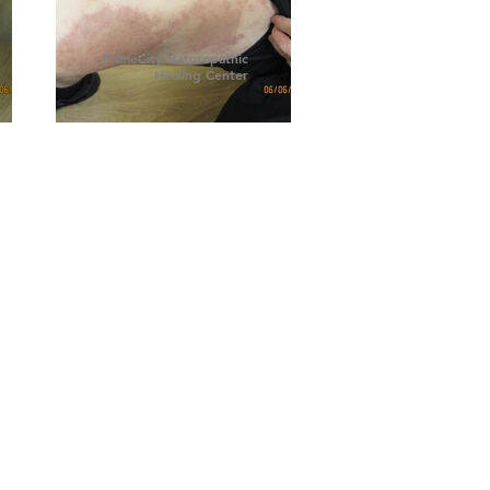
PrimeCity Naturopathic
Healing Center