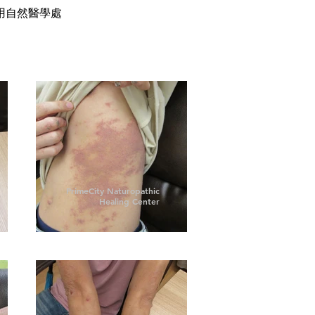
用自然醫學處
PrimeCity Naturopathic
Healing Center