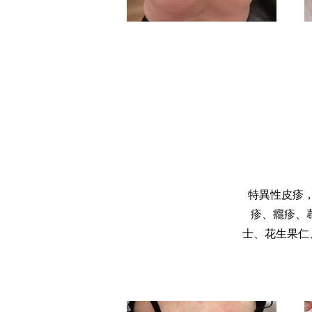
特異性皮疹，
疹、癮疹、
士、花生果仁