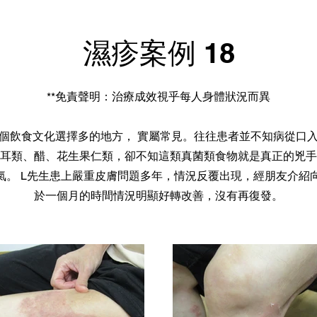
濕疹案例 18
**免責聲明：治療成效視乎每人身體狀況而異
個飲食文化選擇多的地方， 實屬常見。往往患者並不知病從口
耳類、醋、花生果仁類，卻不知這類真菌類食物就是真正的兇手
氣。 L先生患上嚴重皮膚問題多年，情況反覆出現，經朋友介紹
於一個月的時間情況明顯好轉改善，沒有再復發。