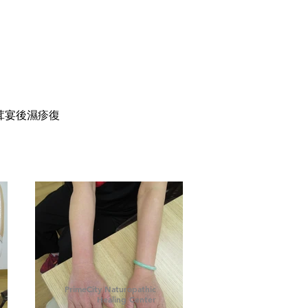
茸宴後濕疹復
PrimeCity Naturopathic
Healing Center