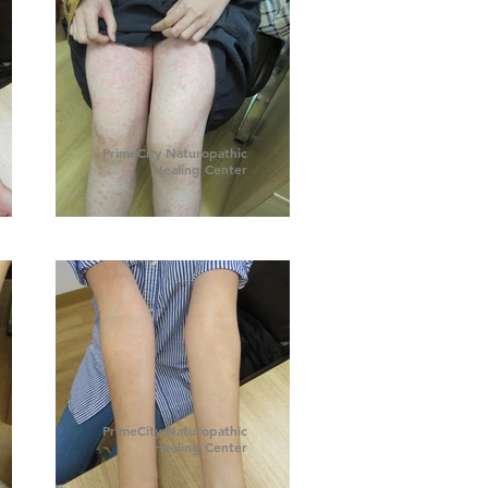
PrimeCity Naturopathic
Healing Center
PrimeCity Naturopathic
Healing Center