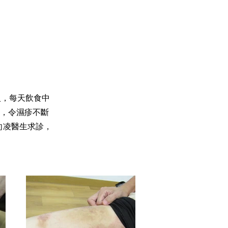
入，每天飲食中
，令濕疹不斷
向凌醫生求診，