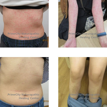
PrimeCity Naturopathic
PrimeCity Naturopathic
Healing Center
Healing Center
PrimeCity Naturopathic
PrimeCity Naturopathic
Healing Center
Healing Center