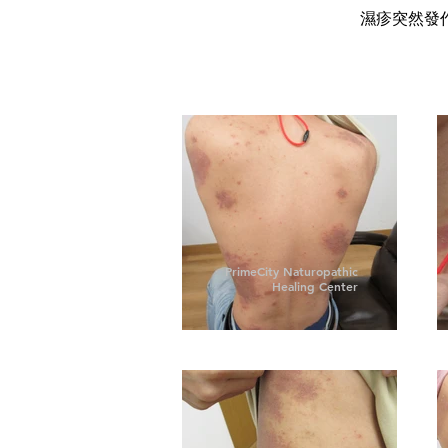
濕疹突然發
PrimeCity Naturopathic
Healing Center