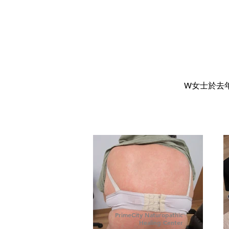
W女士於去
PrimeCity Naturopathic
Healing Center