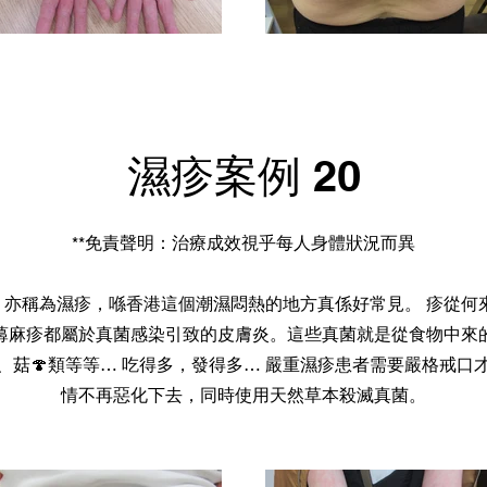
濕疹案例 20
**免責聲明：治療成效視乎每人身體狀況而異
亦稱為濕疹，喺香港這個潮濕悶熱的地方真係好常見。 疹從何來
蕁麻疹都屬於真菌感染引致的皮膚炎。這些真菌就是從食物中來
、菇🍄類等等… 吃得多，發得多… 嚴重濕疹患者需要嚴格戒口
情不再惡化下去，同時使用天然草本殺滅真菌。