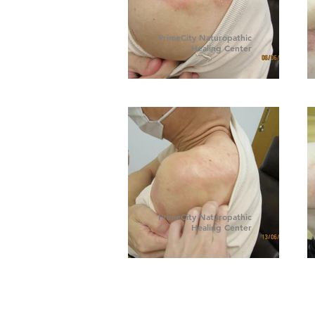
PrimeCity Naturopathic
Healing Center
PrimeCity Naturopathic
Healing Center