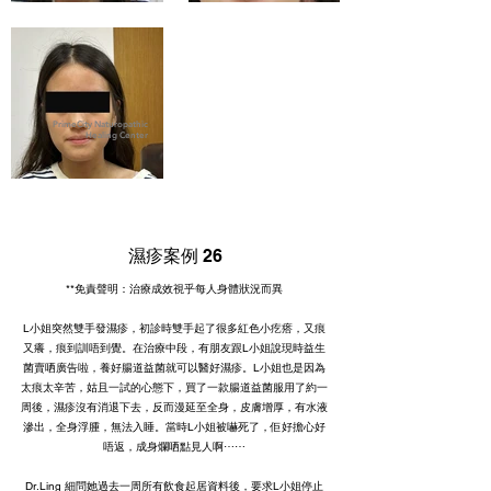
PrimeCity Naturopathic
Healing Center
濕疹案例 26
**免責聲明：治療成效視乎每人身體狀況而異
L小姐突然雙手發濕疹，初診時雙手起了很多紅色小疙瘩，又痕
又癢，痕到訓唔到覺。在治療中段，有朋友跟L小姐說現時益生
菌賣哂廣告啦，養好腸道益菌就可以醫好濕疹。L小姐也是因為
太痕太辛苦，姑且一試的心態下，買了一款腸道益菌服用了約一
周後，濕疹沒有消退下去，反而漫延至全身，皮膚增厚，有水液
滲出，全身浮腫，無法入睡。當時L小姐被嚇死了，佢好擔心好
唔返，成身爛哂點見人啊⋯⋯
Dr.Ling 細問她過去一周所有飲食起居資料後，要求L小姐停止