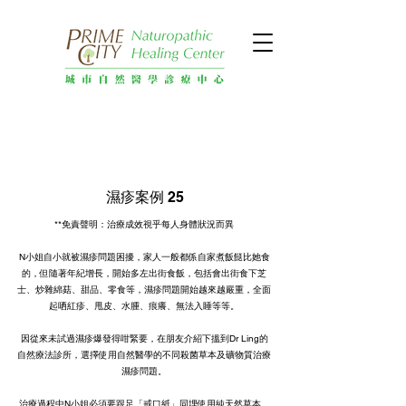
濕疹案例 25
**免責聲明：治療成效視乎每人身體狀況而異
N小姐自小就被濕疹問題困擾，家人一般都係自家煮飯餸比她食
的，但隨著年紀增長，開始多左出街食飯，包括會出街食下芝
士、炒雜綿菇、甜品、零食等，濕疹問題開始越來越嚴重，全面
起哂紅疹、甩皮、水腫、痕癢、無法入睡等等。
因從來未試過濕疹爆發得咁緊要，在朋友介紹下搵到Dr Ling的
自然療法診所，選擇使用自然醫學的不同殺菌草本及礦物質治療
濕疹問題。
治療過程中N小姐必須要跟足「戒口紙」同埋使用純天然草本、