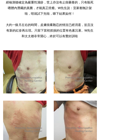
經檢測後確定為嚴重性濕疹，世上亦沒有止痕藥膏的，只有殺死
哂體內潛藏的真菌，才能真正痊癒。W先生說：宜家都無計架
啦，咁就試下先啦，睇下結果如何！
大約一個月左右的時間，皮膚痕癢難忍的情況已經消退，並且沒
有新的紅疹再出現。只留下當初抓損的位置有色素沉著。W先生
和太太都非常開心，終於可以有覺好訓啦
PrimeCity Naturopathic
PrimeCity Naturopathic
Healing Center
Healing Center
PrimeCity Naturopathic
PrimeCity Naturopathic
Healing Center
Healing Center