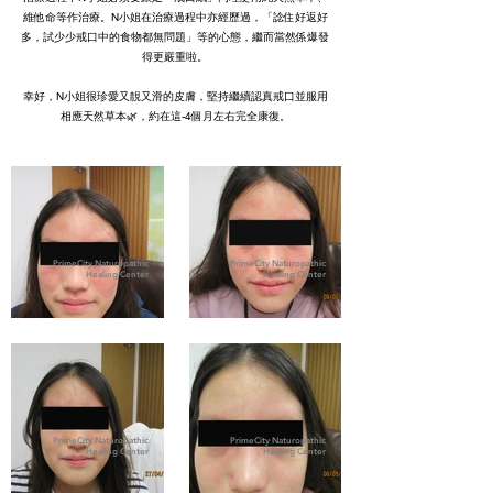
維他命等作治療。N小姐在治療過程中亦經歷過，「諗住好返好
多，試少少戒口中的食物都無問題」等的心態，繼而當然係爆發
得更嚴重啦。
幸好，N小姐很珍愛又靚又滑的皮膚，堅持繼續認真戒口並服用
相應天然草本🌿，約在這-4個月左右完全康復。
PrimeCity Naturopathic
PrimeCity Naturopathic
Healing Center
Healing Center
PrimeCity Naturopathic
PrimeCity Naturopathic
Healing Center
Healing Center