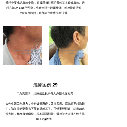
過程中要戒絕真菌食物，並服用相對應的天然草本殺滅真菌。過
程亦如Dr. Ling所預測，先會出現一段爆發期，然後快速治癒。
約2個月時間，頸部紅色疙瘩完全消退。
PrimeCity Naturopathic
PrimeCity Naturopathic
Healing Center
Healing Center
濕疹案例 29
**免責聲明：治療成效視乎每人身體狀況而異
W先生因工作壓力，全身爆發濕疹，又痕又癢。原先並不想睇醫
生，諗住搵啲藥膏搽下等好返就算了。可惜事與願違，紅疹越來
越大撻，晚晚痕都痴線，根本訓唔到覺。最後被太太捉左他去找
Dr. Ling求助。