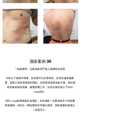
PrimeCity Naturopathic
PrimeCity Naturopathic
Healing Center
Healing Center
濕疹案例 30
**免責聲明：治療成效視乎每人身體狀況而異
M先生下身經常痕癢，起初都可以忍著唔抓，但情況越來越嚴
重，返緊工坐係度都痕到飛起，但當眾抓屁股有點不雅，因此要
經常躲進廁所抓癢，嚴重影響工作，於是在朋友推介下向Dr.
Ling求診。
經Dr. Ling檢測後確定為濕疹，並告誡他一定要戒食芝士和菇菌
類食物時，M先生一開始覺得非常難以接受，因他最愛的食物之
一就是芝士。