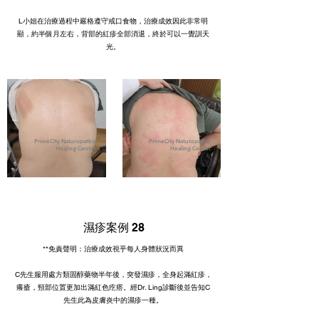
L小姐在治療過程中嚴格遵守戒口食物，治療成效因此非常明
顯，約半個月左右，背部的紅疹全部消退，終於可以一覺訓天
光。
PrimeCity Naturopathic
PrimeCity Naturopathic
Healing Center
Healing Center
濕疹案例 28
**免責聲明：治療成效視乎每人身體狀況而異
C先生服用處方類固醇藥物半年後，突發濕疹，全身起滿紅疹，
癢瘡，頸部位置更加出滿紅色疙瘩。經Dr. Ling診斷後並告知C
先生此為皮膚炎中的濕疹一種。