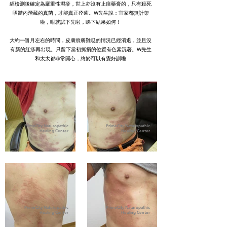
經檢測後確定為嚴重性濕疹，世上亦沒有止痕藥膏的，只有殺死
哂體內潛藏的真菌，才能真正痊癒。W先生說：宜家都無計架
啦，咁就試下先啦，睇下結果如何！
大約一個月左右的時間，皮膚痕癢難忍的情況已經消退，並且沒
有新的紅疹再出現。只留下當初抓損的位置有色素沉著。W先生
和太太都非常開心，終於可以有覺好訓啦
PrimeCity Naturopathic
PrimeCity Naturopathic
Healing Center
Healing Center
PrimeCity Naturopathic
PrimeCity Naturopathic
Healing Center
Healing Center