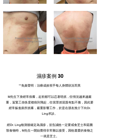
PrimeCity Naturopathic
PrimeCity Naturopathic
Healing Center
Healing Center
濕疹案例 30
**免責聲明：治療成效視乎每人身體狀況而異
M先生下身經常痕癢，起初都可以忍著唔抓，但情況越來越嚴
重，返緊工坐係度都痕到飛起，但當眾抓屁股有點不雅，因此要
經常躲進廁所抓癢，嚴重影響工作，於是在朋友推介下向Dr.
Ling求診。
經Dr. Ling檢測後確定為濕疹，並告誡他一定要戒食芝士和菇菌
類食物時，M先生一開始覺得非常難以接受，因他最愛的食物之
一就是芝士。