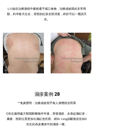
L小姐在治療過程中嚴格遵守戒口食物，治療成效因此非常明
顯，約半個月左右，背部的紅疹全部消退，終於可以一覺訓天
光。
PrimeCity Naturopathic
PrimeCity Naturopathic
Healing Center
Healing Center
濕疹案例 28
**免責聲明：治療成效視乎每人身體狀況而異
C先生服用處方類固醇藥物半年後，突發濕疹，全身起滿紅疹，
癢瘡，頸部位置更加出滿紅色疙瘩。經Dr. Ling診斷後並告知C
先生此為皮膚炎中的濕疹一種。