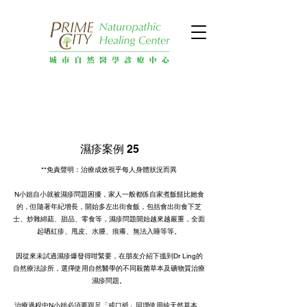
濕疹案例 25
**免責聲明：治療成效視乎每人身體狀況而異
N小姐自小就被濕疹問題困擾，家人一般都係自家煮飯餸比她食
的，但隨著年紀增長，開始多左出街食飯，包括會出街食下芝
士、炒雜綿菇、甜品、零食等，濕疹問題開始越來越嚴重，全面
起哂紅疹、甩皮、水腫、痕癢、無法入睡等等。
因從來未試過濕疹爆發得咁緊要，在朋友介紹下搵到Dr Ling的
自然療法診所，選擇使用自然醫學的不同殺菌草本及礦物質治療
濕疹問題。
治療過程中N小姐必須要跟足「戒口紙」同埋使用純天然草本、