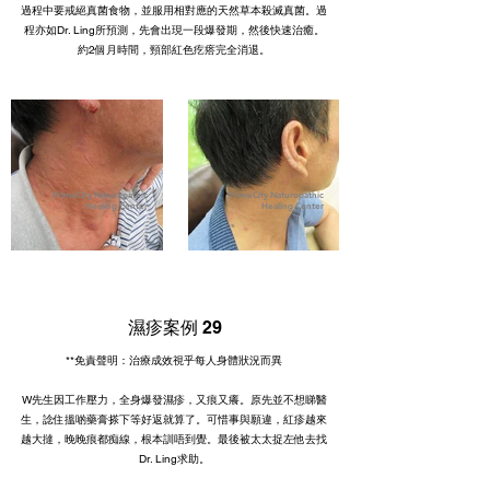
過程中要戒絕真菌食物，並服用相對應的天然草本殺滅真菌。過
程亦如Dr. Ling所預測，先會出現一段爆發期，然後快速治癒。
約2個月時間，頸部紅色疙瘩完全消退。
PrimeCity Naturopathic
PrimeCity Naturopathic
Healing Center
Healing Center
濕疹案例 29
**免責聲明：治療成效視乎每人身體狀況而異
W先生因工作壓力，全身爆發濕疹，又痕又癢。原先並不想睇醫
生，諗住搵啲藥膏搽下等好返就算了。可惜事與願違，紅疹越來
越大撻，晚晚痕都痴線，根本訓唔到覺。最後被太太捉左他去找
Dr. Ling求助。