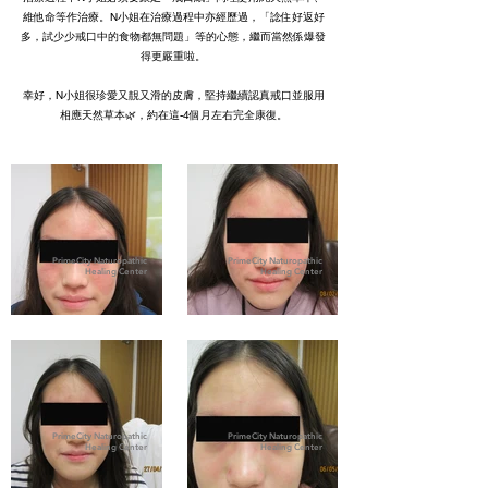
維他命等作治療。N小姐在治療過程中亦經歷過，「諗住好返好
多，試少少戒口中的食物都無問題」等的心態，繼而當然係爆發
得更嚴重啦。
幸好，N小姐很珍愛又靚又滑的皮膚，堅持繼續認真戒口並服用
相應天然草本🌿，約在這-4個月左右完全康復。
PrimeCity Naturopathic
PrimeCity Naturopathic
Healing Center
Healing Center
PrimeCity Naturopathic
PrimeCity Naturopathic
Healing Center
Healing Center