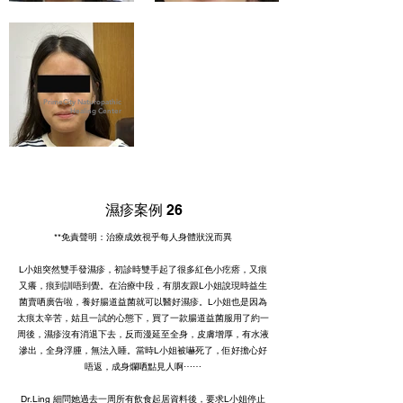
PrimeCity Naturopathic
Healing Center
濕疹案例 26
**免責聲明：治療成效視乎每人身體狀況而異
L小姐突然雙手發濕疹，初診時雙手起了很多紅色小疙瘩，又痕
又癢，痕到訓唔到覺。在治療中段，有朋友跟L小姐說現時益生
菌賣哂廣告啦，養好腸道益菌就可以醫好濕疹。L小姐也是因為
太痕太辛苦，姑且一試的心態下，買了一款腸道益菌服用了約一
周後，濕疹沒有消退下去，反而漫延至全身，皮膚增厚，有水液
滲出，全身浮腫，無法入睡。當時L小姐被嚇死了，佢好擔心好
唔返，成身爛哂點見人啊⋯⋯
Dr.Ling 細問她過去一周所有飲食起居資料後，要求L小姐停止