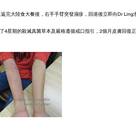
生返完大陸食大餐後，右手手臂突發濕疹，回港後立即向Dr Ling
了4星期的殺滅真菌草本及嚴格遵循戒口指引，2個月皮膚回復
PrimeCity Naturopathic
Healing Center