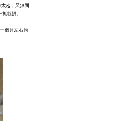
作太攰，又無固
一抓就損。
一個月左右康