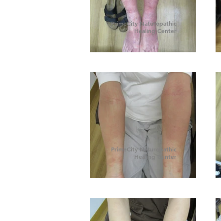
PrimeCity Naturopathic
Healing Center
PrimeCity Naturopathic
Healing Center