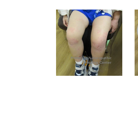
PrimeCity Naturopathic
Healing Center