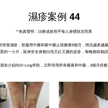
濕疹案例 44
**免責聲明：治療成效視乎每人身體狀況而異
1時突發濕疹，曾服用中藥和搽中藥止痕藥膏6個月，情況越來越
置的一小片，延伸至全身都出現又紅又腫的皮疹，每晚都痕都訓
朋友介紹向Dr Ling求助，立即停用所有藥膏和中藥，3個月痊癒