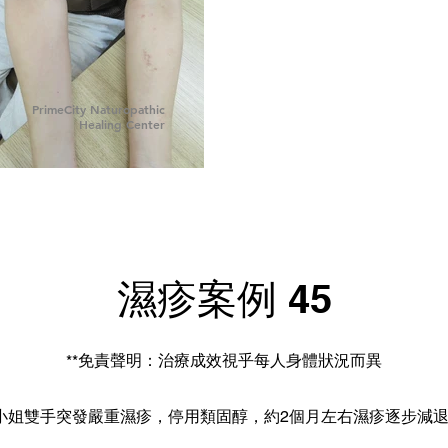
PrimeCity Naturopathic
Healing Center
濕疹案例 45
**免責聲明：治療成效視乎每人身體狀況而異
小姐雙手突發嚴重濕疹，停用類固醇，約2個月左右濕疹逐步減