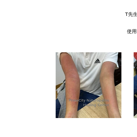
T先
使用
PrimeCity Naturopathic
Healing Center