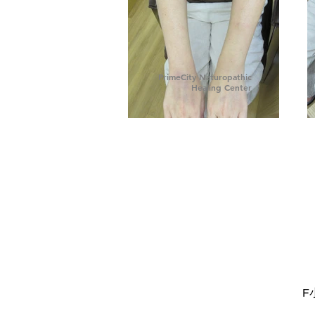
PrimeCity Naturopathic
Healing Center
F