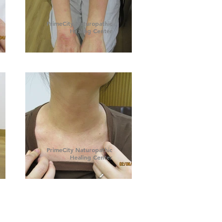
PrimeCity Naturopathic
Healing Center
PrimeCity Naturopathic
Healing Center