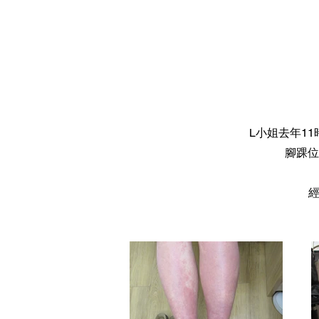
L小姐去年1
腳踝位
經