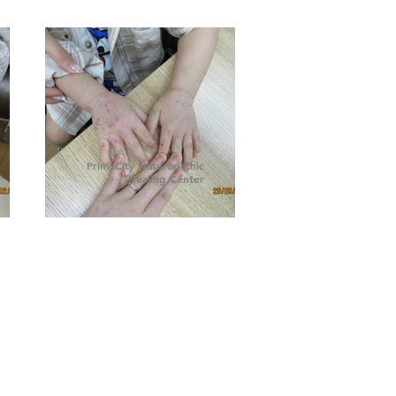
PrimeCity Naturopathic
Healing Center