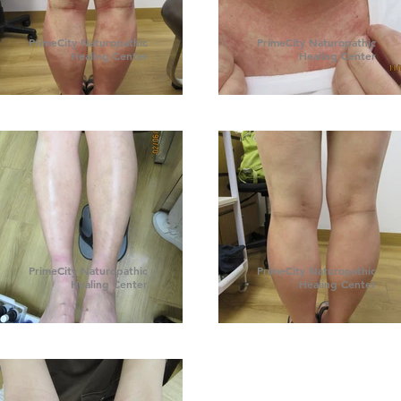
PrimeCity Naturopathic
PrimeCity Naturopathic
Healing Center
Healing Center
PrimeCity Naturopathic
PrimeCity Naturopathic
Healing Center
Healing Center