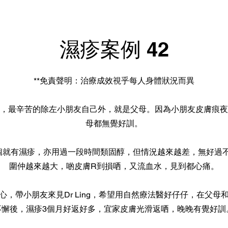
濕疹案例 42
**免責聲明：治療成效視乎每人身體狀況而異
，最辛苦的除左小朋友自己外，就是父母。因為小朋友皮膚痕夜
母都無覺好訓。
個就有濕疹，亦用過一段時間類固醇，但情況越來越差，無好過
圍仲越來越大，啲皮膚R到損哂，又流血水，見到都心痛。
心，帶小朋友來見Dr Ling，希望用自然療法醫好仔仔，在父母
不懈後，濕疹3個月好返好多，宜家皮膚光滑返哂，晚晚有覺好訓