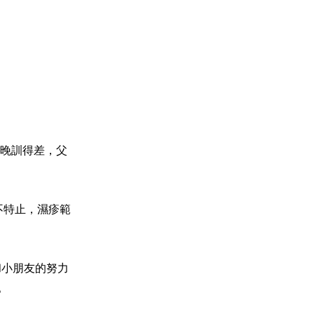
晚訓得差，父
不特止，濕疹範
和小朋友的努力
。