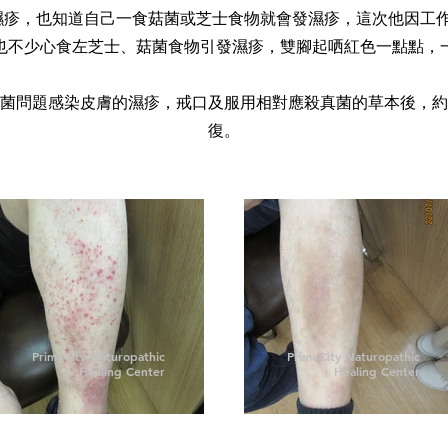
濕疹，也知道自己一食菇菌或芝士食物就會發濕疹，這次他因工
也不少心食左芝士、菇菌食物引發濕疹，雙腳起哂紅色一點點，
菌問題感染皮膚的濕疹，戒口及服用相對應殺真菌的草本後，約
復。
PrimeCity Naturopathic
PrimeCity Naturopathic
Healing Center
Healing Center