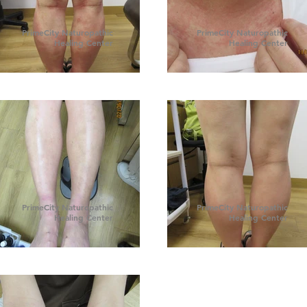
PrimeCity Naturopathic
PrimeCity Naturopathic
Healing Center
Healing Center
PrimeCity Naturopathic
PrimeCity Naturopathic
Healing Center
Healing Center