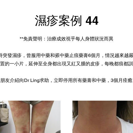
濕疹案例 44
**免責聲明：治療成效視乎每人身體狀況而異
1時突發濕疹，曾服用中藥和搽中藥止痕藥膏6個月，情況越來越
置的一小片，延伸至全身都出現又紅又腫的皮疹，每晚都痕都訓
朋友介紹向Dr Ling求助，立即停用所有藥膏和中藥，3個月痊癒