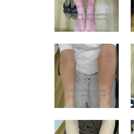
PrimeCity Naturopathic
Healing Center
PrimeCity Naturopathic
Healing Center