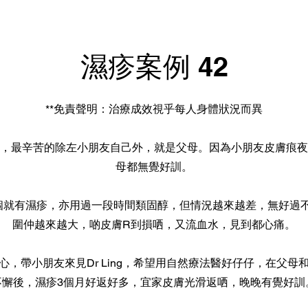
濕疹案例 42
**免責聲明：治療成效視乎每人身體狀況而異
，最辛苦的除左小朋友自己外，就是父母。因為小朋友皮膚痕夜
母都無覺好訓。
個就有濕疹，亦用過一段時間類固醇，但情況越來越差，無好過
圍仲越來越大，啲皮膚R到損哂，又流血水，見到都心痛。
心，帶小朋友來見Dr Ling，希望用自然療法醫好仔仔，在父母
不懈後，濕疹3個月好返好多，宜家皮膚光滑返哂，晚晚有覺好訓