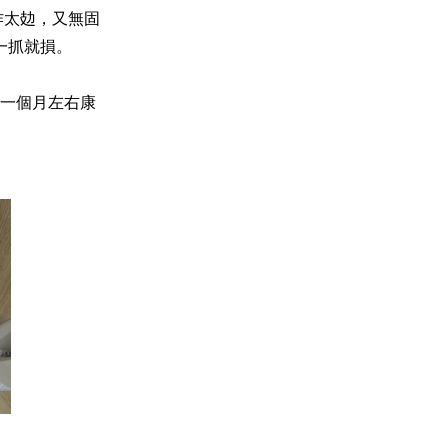
作太攰，又無固
一抓就損。
一個月左右康