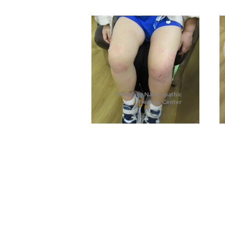
PrimeCity Naturopathic
Healing Center