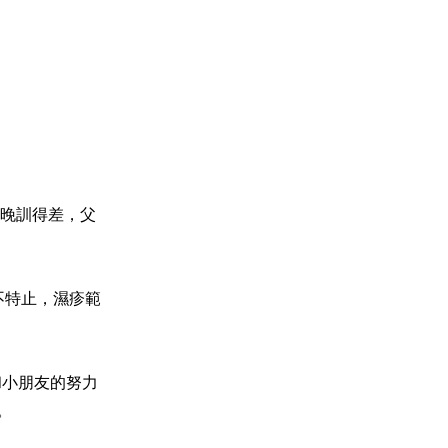
晚訓得差，父
不特止，濕疹範
和小朋友的努力
。