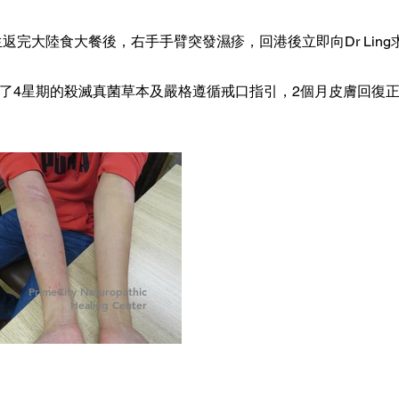
生返完大陸食大餐後，右手手臂突發濕疹，回港後立即向Dr Ling
了4星期的殺滅真菌草本及嚴格遵循戒口指引，2個月皮膚回復
PrimeCity Naturopathic
Healing Center