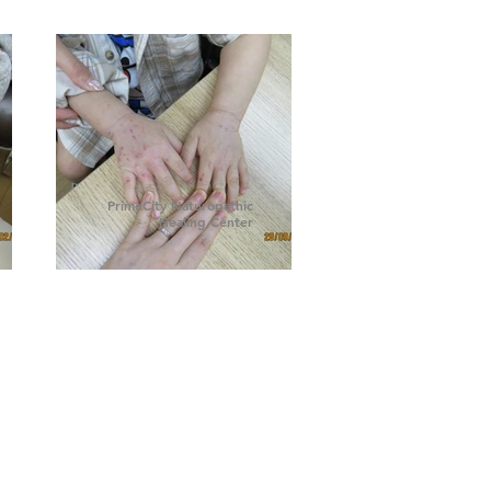
PrimeCity Naturopathic
Healing Center