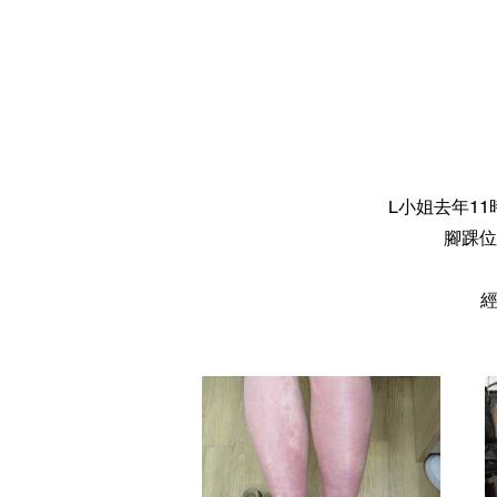
L小姐去年1
腳踝位
經