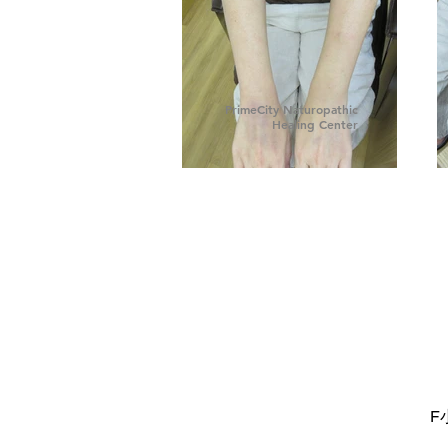
PrimeCity Naturopathic
Healing Center
F