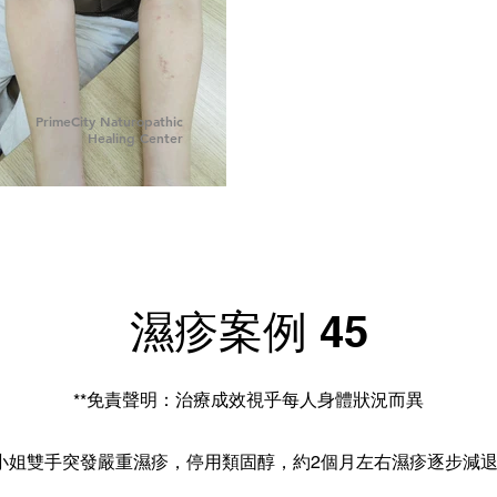
PrimeCity Naturopathic
Healing Center
濕疹案例 45
**免責聲明：治療成效視乎每人身體狀況而異
小姐雙手突發嚴重濕疹，停用類固醇，約2個月左右濕疹逐步減