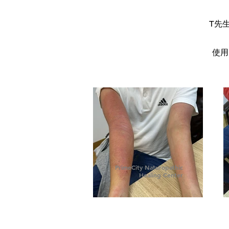
T先
使用
PrimeCity Naturopathic
Healing Center