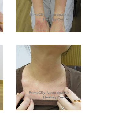
PrimeCity Naturopathic
Healing Center
PrimeCity Naturopathic
Healing Center