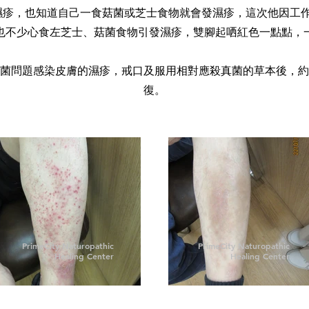
濕疹，也知道自己一食菇菌或芝士食物就會發濕疹，這次他因工
也不少心食左芝士、菇菌食物引發濕疹，雙腳起哂紅色一點點，
菌問題感染皮膚的濕疹，戒口及服用相對應殺真菌的草本後，約
復。
PrimeCity Naturopathic
PrimeCity Naturopathic
Healing Center
Healing Center