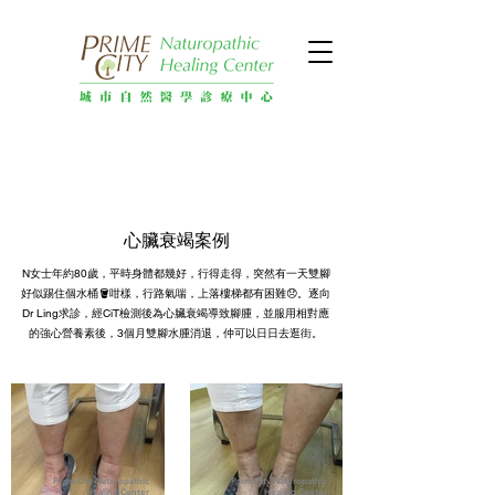
心臟衰竭案例
N女士年約80歲，平時身體都幾好，行得走得，突然有一天雙腳
好似踢住個水桶🪣咁樣，行路氣喘，上落樓梯都有困難😞。逐向
Dr Ling求診，經CiT檢測後為心臟衰竭導致腳腫，並服用相對應
的強心營養素後，3個月雙腳水腫消退，仲可以日日去逛街。
PrimeCity Naturopathic
PrimeCity Naturopathic
Healing Center
Healing Center