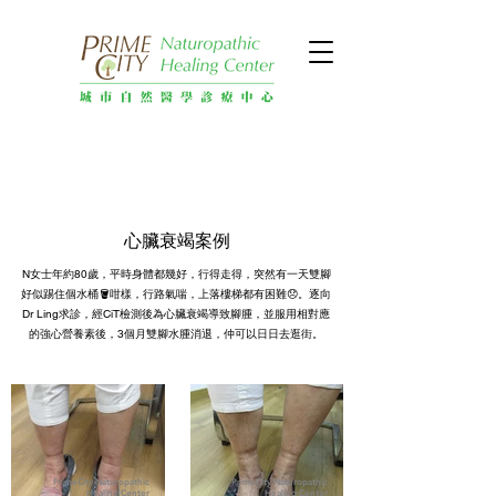
心臟衰竭案例
N女士年約80歲，平時身體都幾好，行得走得，突然有一天雙腳
好似踢住個水桶🪣咁樣，行路氣喘，上落樓梯都有困難😞。逐向
Dr Ling求診，經CiT檢測後為心臟衰竭導致腳腫，並服用相對應
的強心營養素後，3個月雙腳水腫消退，仲可以日日去逛街。
PrimeCity Naturopathic
PrimeCity Naturopathic
Healing Center
Healing Center