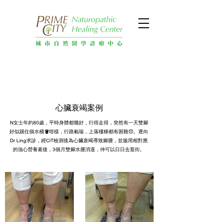
心臟衰竭案例
N女士年約80歲，平時身體都幾好，行得走得，突然有一天雙腳
好似踢住個水桶🪣咁樣，行路氣喘，上落樓梯都有困難😞。逐向
Dr Ling求診，經CiT檢測後為心臟衰竭導致腳腫，並服用相對應
的強心營養素後，3個月雙腳水腫消退，仲可以日日去逛街。
PrimeCity Naturopathic
PrimeCity Naturopathic
Healing Center
Healing Center