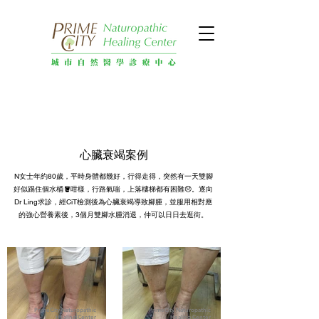
心臟衰竭案例
N女士年約80歲，平時身體都幾好，行得走得，突然有一天雙腳
好似踢住個水桶🪣咁樣，行路氣喘，上落樓梯都有困難😞。逐向
Dr Ling求診，經CiT檢測後為心臟衰竭導致腳腫，並服用相對應
的強心營養素後，3個月雙腳水腫消退，仲可以日日去逛街。
PrimeCity Naturopathic
PrimeCity Naturopathic
Healing Center
Healing Center