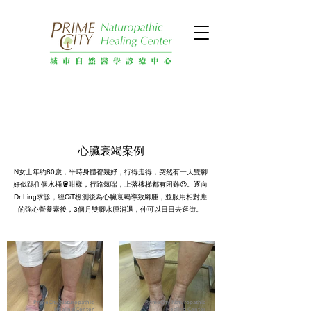
心臟衰竭案例
N女士年約80歲，平時身體都幾好，行得走得，突然有一天雙腳
好似踢住個水桶🪣咁樣，行路氣喘，上落樓梯都有困難😞。逐向
Dr Ling求診，經CiT檢測後為心臟衰竭導致腳腫，並服用相對應
的強心營養素後，3個月雙腳水腫消退，仲可以日日去逛街。
PrimeCity Naturopathic
PrimeCity Naturopathic
Healing Center
Healing Center