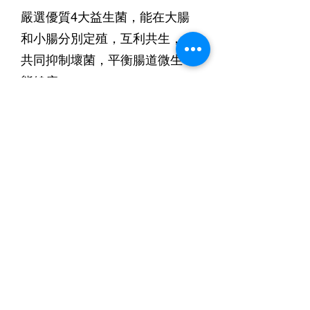
人體70%免疫細胞（如巨噬細胞、樹突
嚴選優質4大益生菌，能在大腸
細胞、T細胞、B細胞、NK 細胞）生於
腸道，免疫力因此受腸道微生態主宰。
和小腸分別定殖，互利共生，
根據研究，我們的腸道中有超過10000
共同抑制壞菌，平衡腸道微生
種腸內菌種。與人體共生的腸內菌群可
以發揮許多作用，包括營養代謝、免疫
態健康。
調節、協助抵抗病原入侵。
高糖、高澱粉質飲食習慣；長期濫用抗
鼠李糖乳桿菌 Lactobacillus
生素、胃藥；飲酒過量亦會破壞腸道微
纖維是腸道的最佳拍檔
rhamnosus
生態，並提高細菌、病毒等病原侵入人
嗜酸乳桿菌（專利 NCFM）
體的風險。患上自身免疫力相關的疾病
水溶性纖維（益生元）是腸道微生態的
Lactobacillus acidophilus
「鎂」麗人生由排便開始
（包括過敏、氣喘、異位性皮膚炎、關
「食物」，無法被腸道消化和吸收，但
乳雙岐桿菌 Bifidobacterium lactis
節炎、心臟疾病等)的風險也會提高。
能促進益生菌的生長。可與膽汁酸(Bile
(bifidum)
鎂是人體第二大必須的礦物質，協助人
因此健康、穩定的腸道微生態可以防止
acid)結合，促使身體轉化多餘的血液膽
長雙岐桿菌 Bifidobacterium longum
體超過300多個生化反應 Biochemical
病原體在腸道內繁殖、伺機侵入體內。
固醇為膽汁酸，並透過排便帶出體外，
Reaction 及維持體內酵素 Enzymes 活
腸道黏膜能分泌黏液、免疫球蛋白，抑
從而降低血液的膽固醇。
性和合成（包括血糖轉化、蛋白質與核
制病原體生長。
​非水溶性纖維可增加糞便體積、促進腸
酸的合成、脂肪分解、維持神經、肌肉
道的蠕動，減少不能被消化的食物停留
機能、正常心跳頻率、穩定細胞膜內的
在大腸內發酵的時間，像掃帚般清理腸
鉀鈣鈉離子、維持骨質健康等）。
道宿便。
鎂能夠放鬆身體的肌肉，並有助於將鉀
​膳食纖維供應養分使腸道內的微生物群