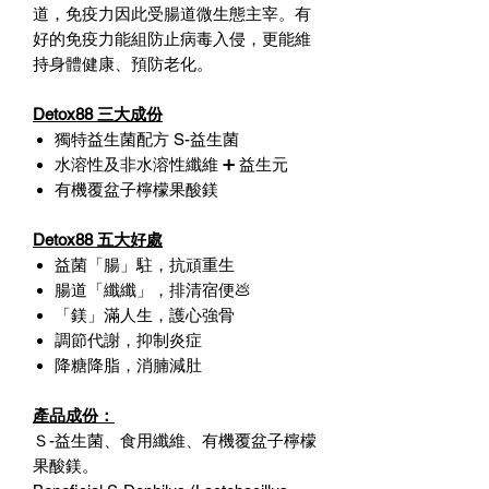
道，免疫力因此受腸道微生態主宰。有
好的免疫力能組防止病毒入侵，更能維
持身體健康、預防老化。
Detox88 三大成份
獨特益生菌配方 S-益生菌
水溶性及非水溶性纖維 ➕ 益生元
有機覆盆子檸檬果酸鎂
Detox88 五大好處
益菌「腸」駐，抗頑重生
腸道「纖纖」，排清宿便💩
「鎂」滿人生，護心強骨
調節代謝，抑制炎症
降糖降脂，消腩減肚
產品成份：
Ｓ-益生菌、食用纖維、有機覆盆子檸檬
果酸鎂。